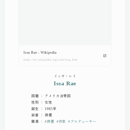
Issa Rae - Wikipedia
https://en.wikipedia.org/wiki/Issa_Rae
イッサ・レイ
Issa Rae
国籍 ： アメリカ合衆国
性別 ： 女性
誕生 ： 1985年
肩書 ： 俳優
職業 ：
#
俳優
#
作家
#
プロデューサー