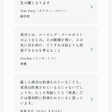
生の鍵となります
Tyler Perry（タイラー・ペリー）
劇作家
成功とは、ムービング・ゴールポスト
のようなもの。その瞬間を祝い、その
先に目を向け、どうすれば前よりも改
善できるかを考えること
Issa Rae（イッサ・レイ）
俳優
誰しも成功は約束されていなくても、
成長は約束されているんじゃないでし
ょうか。たとえ失敗しても「成長」だ
けは絶対的に約束されていると思って
います。
中居 正広（なかい まさひろ）