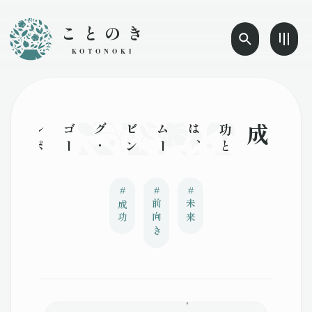
ことのき
KOTONOKI
成功
と
は
、
ム
ー
ビ
ン
グ
・
ゴ
ー
ル
ポ
ス
ト
の
よ
う
な
もの
。
そ
の
瞬
間
を
祝
い
、
そ
の
先
に
目
を
向け
、
ど
う
す
れ
ば
前
よ
り
も
改
善
で
き
る
か
を
考
え
る
こ
#
#
#
成功
前向き
未来