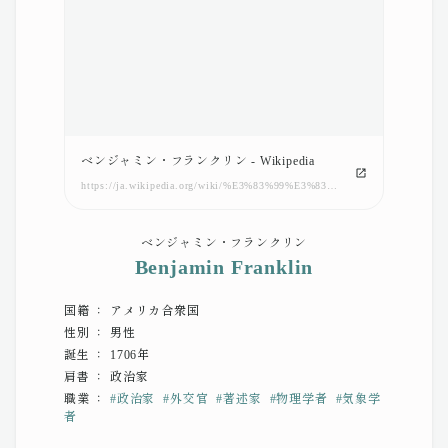
ベンジャミン・フランクリン - Wikipedia
https://ja.wikipedia.org/wiki/%E3%83%99%E3%83%B3%E3%82%B8%E3%83%A3%E3%83%9F%E3%83%B3%E3%83%BB%E3%83%95%E3%83%A9%E3%83%B3%E3%82%AF%E3%83%AA%E3%83%B3
ベンジャミン・フランクリン
Benjamin Franklin
国籍 ： アメリカ合衆国
性別 ： 男性
誕生 ： 1706年
肩書 ： 政治家
職業 ：
#
政治家
#
外交官
#
著述家
#
物理学者
#
気象学
者