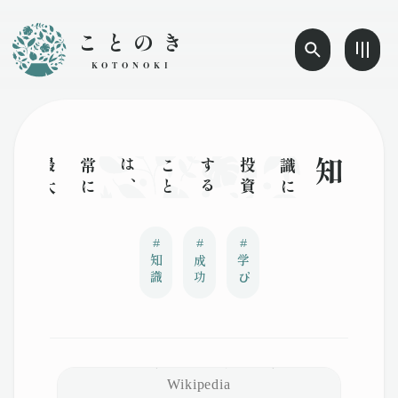
ことのき
KOTONOKI
知識
に
投
資
す
る
こ
と
は
、
常
に
最
大
の
利
益
を
も
た
らす
#
#
#
知識
成功
学び