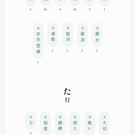
5
10
4
24
2
1
#
#
#
#
#
存在意義
尊敬
相対
創造
創出
1
1
5
2
1
た
行
#
#
#
#
#
#
力
知恵
鍛錬
例え
戦い
大切
3