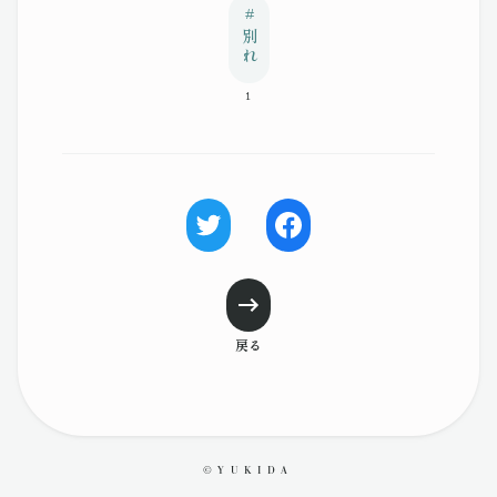
#
別れ
1
戻る
©YUKIDA