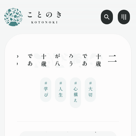
ことのき
KOTONOKI
二十
歳
で
あ
ろ
う
が
八
十
歳
で
あ
ろ
う
が
、
学
ぶ
こ
と
を
を
や
め
た
者
は
老
人
で
ある
。
学
び
続
け
る
者
は
い
つ
ま
で
も
若い
。
人
生
で
一
番
大
切
な
こ
と
は
、
若
い
精
神
を
持
ち
続
け
る
こ
と
だ
#
#
#
#
学び
人生
心構え
大切