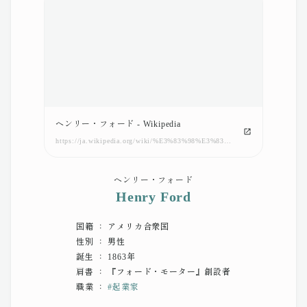
ヘンリー・フォード - Wikipedia
https://ja.wikipedia.org/wiki/%E3%83%98%E3%83%B3%E3%83%AA%E3%83%BC%E3%83%BB%E3%83%95%E3%82%A9%E3%83%BC%E3%83%89
ヘンリー・フォード
Henry Ford
国籍 ： アメリカ合衆国
性別 ： 男性
誕生 ： 1863年
肩書 ： 『フォード・モーター』創設者
職業 ：
#
起業家