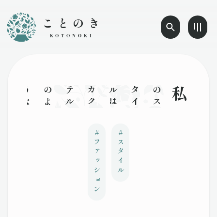
ことのき
KOTONOKI
私の
ス
タ
イ
ル
は
カ
ク
テ
ル
の
よ
う
な
もの
。
フ
ラ
ン
ス
人
ほ
ど
繊
細
じ
ゃ
な
い
け
ど
、
英
国
人
み
た
い
に
細
か
い
こ
と
に
も
こ
だ
わ
ら
な
い
#
#
ファッション
スタイル