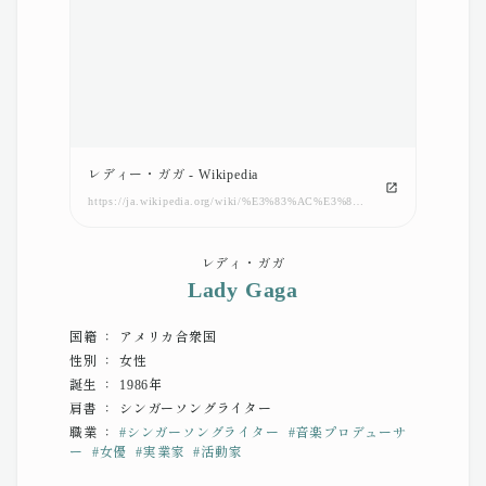
レディー・ガガ - Wikipedia
https://ja.wikipedia.org/wiki/%E3%83%AC%E3%83%87%E3%82%A3%E3%83%BC%E3%83%BB%E3%82%AC%E3%82%AC
レディ・ガガ
Lady Gaga
国籍 ： アメリカ合衆国
性別 ： 女性
誕生 ： 1986年
肩書 ： シンガーソングライター
職業 ：
#
シンガーソングライター
#
音楽プロデューサ
ー
#
女優
#
実業家
#
活動家