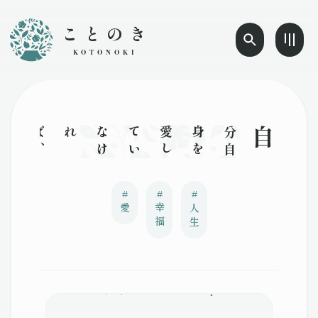
ことのき
KOTONOKI
自分
自
身
を
愛
し
て
い
な
け
れば
、
結
局
幸
せ
に
は
な
れ
な
い
のよ
#
#
#
愛
幸福
人生