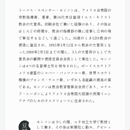
トーマス・スペンサー・モンソンは、アメリカ合衆国の
宗教指導者、著者、第16代末日聖徒イエス・キリスト
教会の大管長。印刷会社で働いた経験があり、その後は
ほとんどの時間を、教会の指導部の職に従事し公共の場
で奉仕するなどして過ごした。36歳のときLDS教会の
使徒に聖任され、1995年3月12日から教会の大管長とな
った2008年2月3日までの間に、3人の大管長のもとで大
管長会の顧問や使徒定員会会長として奉仕した。モンソ
ンは4つの名誉博士号を授与された。ボーイスカウトア
メリカ連盟のシルバー・バッファロー章、世界スカウト
機構のブロンズ・ウルフ章、いずれも各組織の最高の賞
である。モンソンは教会教育理事会会長であり、ロナル
ド・レーガンによりアメリカ合衆国大統領の民間イニシ
アチブのためのタスクフォースに任命された。
モンソンは少しの間、ユタ州立大学で教授と
して働き、その後は新聞社に勤め、デゼレッ