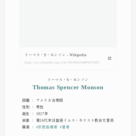
トーマス・S・モンソン - Wikipedia
https://ja.wikipedia.org/wiki/%E3%83%88%E3%83%BC%E3%83%9E%E3%82%B9%E3%83%BBS%E3%83%BB%E3%83%A2%E3%83%B3%E3%82%BD%E3%83%B3
トーマス・S・モンソン
Thomas Spencer Monson
国籍 ： アメリカ合衆国
性別 ： 男性
誕生 ： 1927年
肩書 ： 第16代末日聖徒イエス・キリスト教会大管長
職業 ：
#
宗教指導者
#
著者