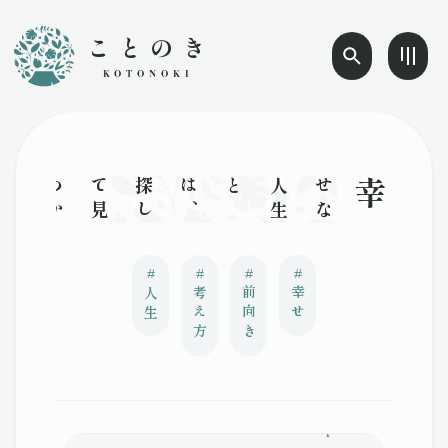
ことのき
KOTONOKI
幸せ
な
人
生
とは
、
探
し
て
見
つ
か
る
も
の
で
は
な
く
、
自
分
で
作
っ
て
い
く
も
の
で
#
#
#
#
人生
考え方
前向き
幸せ