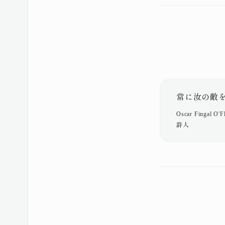
常に汝の敵
Oscar Fingal 
詩人