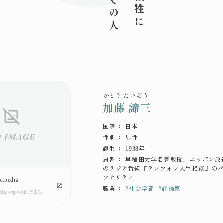
かとう たいぞう
加藤 諦三
国籍 ： 日本
性別 ： 男性
誕生 ： 1938年
肩書 ： 早稲田大学名誉教授、ニッポン放
のラジオ番組『テレフォン人生相談』の
ソナリティ
ipedia
職業 ：
#
社会学者
#
評論家
https://ja.wikipedia.org/wiki/%E5%8A%A0%E8%97%A4%E8%AB%A6%E4%B8%89