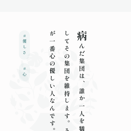
。
病
だ
集
団
は
、
誰
か
一
人
を
犠
牲
に
し
て
そ
の
集
団
を
維
持
し
ま
す
。
そ
の
人
が
一
番
心
の
優
し
い
人
な
ん
で
す
#
優しさ
ん
#
心