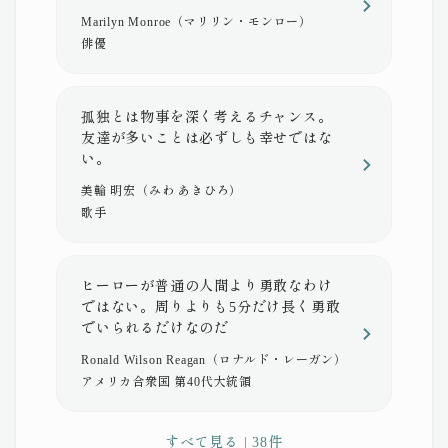
Marilyn Monroe（マリリン・モンロー）
俳優
孤独とは物事を深く考えるチャンス。
友達が多いことは必ずしも幸せではな
い。
美輪 明宏（みわ あきひろ）
歌手
ヒーローが普通の人間より勇敢なわけ
ではない。周りよりも5分だけ長く勇敢
でいられるだけなのだ
Ronald Wilson Reagan（ロナルド・レーガン）
アメリカ合衆国 第40代大統領
すべて見る | 38件