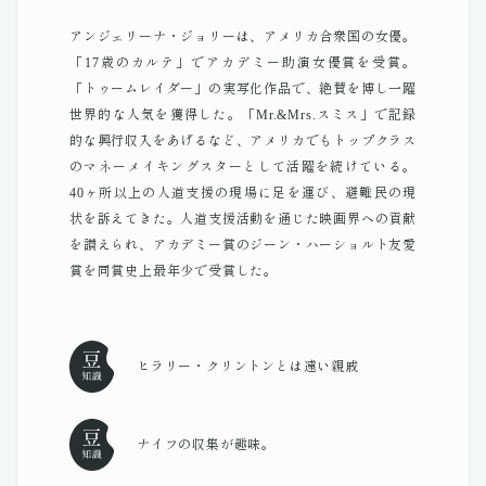
アンジェリーナ・ジョリーは、アメリカ合衆国の女優。
「17歳のカルテ」でアカデミー助演女優賞を受賞。
「トゥームレイダー」の実写化作品で、絶賛を博し一躍
世界的な人気を獲得した。「Mr.&Mrs.スミス」で記録
的な興行収入をあげるなど、アメリカでもトップクラス
のマネーメイキングスターとして活躍を続けている。
40ヶ所以上の人道支援の現場に足を運び、避難民の現
状を訴えてきた。人道支援活動を通じた映画界への貢献
を讃えられ、アカデミー賞のジーン・ハーショルト友愛
賞を同賞史上最年少で受賞した。
ヒラリー・クリントンとは遠い親戚
ナイフの収集が趣味。