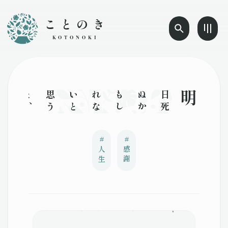
ことのき
KOTONOKI
明日
死
ぬ
か
も
し
れ
な
い
と
思
う
と
、
今
の
人
生
に
感
謝
で
き
る
よ
う
に
な
る
#
#
人生
感謝