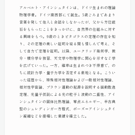
アルベルト・アインシュタインは、ドイツ生まれの理論
物理学者。ドイツ南西部にて誕生。5歳ごろまであまり
言葉を発して他人と会話をしなかったが、父から方位磁
石をもらったことをきっかけに、自然界の仕組みに対す
る興味をもつ。9歳のときピタゴラスの定理の存在を知
り、その定理の美しい証明を寝る間も惜しんで考え、そ
して自力で定理を証明。以降、ユークリッド幾何学、微
分・積分学を独習、天文学や物理学に関心を示すなど学
を広げていった。一方、確率は生まれつき不得意で、の
ちに統計力学・量子力学を否定する素地となる。こうい
った経歴から、特殊相対性理論および一般相対性理論、
相対性宇宙論、ブラウン運動の起源を説明する揺動散逸
定理、光量子仮説による光の粒子と波動の二重性、アイ
ンシュタインの固体比熱理論、零点エネルギー、半古典
型のシュレディンガー方程式、ボーズ＝アインシュタイ
ン凝縮などを提唱した業績を確立した。