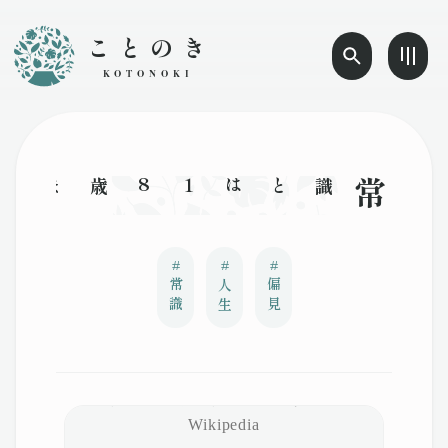
ことのき
KOTONOKI
#
#
#
常識
人生
偏見