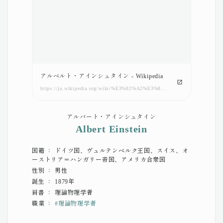
アルベルト・アインシュタイン - Wikipedia
https://ja.wikipedia.org/wiki/%E3%82%A2%E3%83%AB%E3%83%99%E3%83%AB%E3%83%88%E3%83%BB%E3%82%A2%E3%82%A4%E3%83%B3%E3%82%B7%E3%83%A5%E3%82%BF%E3%82%A4%E3%83%B3
アルバート・アインシュタイン
Albert Einstein
国籍 ： ドイツ国、ヴュルテンベルク王国、スイス、オ
ーストリア＝ハンガリー帝国、アメリカ合衆国
性別 ： 男性
誕生 ： 1879年
肩書 ： 理論物理学者
職業 ：
#
理論物理学者