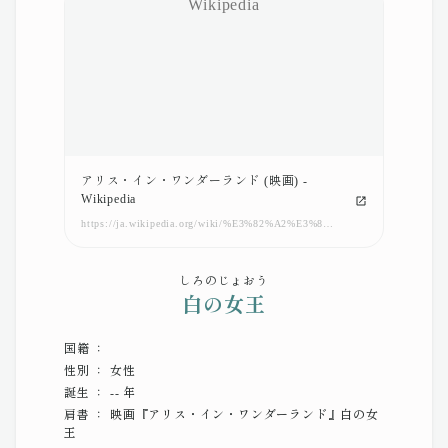
アリス・イン・ワンダーランド (映画) -
Wikipedia
https://ja.wikipedia.org/wiki/%E3%82%A2%E3%83%AA%E3%82%B9%E3%83%BB%E3%82%A4%E3%83%B3%E3%83%BB%E3%83%AF%E3%83%B3%E3%83%80%E3%83%BC%E3%83%A9%E3%83%B3%E3%83%89_(%E6%98%A0%E7%94%BB)
しろのじょおう
白の女王
国籍 ：
性別 ： 女性
誕生 ： -- 年
肩書 ： 映画『アリス・イン・ワンダーランド』白の女
王