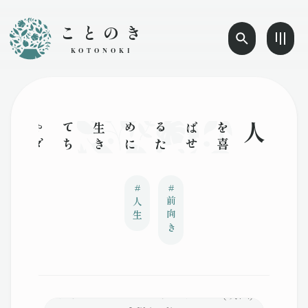
ことのき
KOTONOKI
人を
喜
ば
せ
る
た
め
に
生
き
て
ち
ゃ
ダ
メ
。
自
分
の
人
生
は
自
分
で
決
め
る
の
#
#
人生
前向き