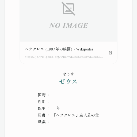
ヘラクレス (1997年の映画) - Wikipedia
https://ja.wikipedia.org/wiki/%E3%83%98%E3%83%A9%E3%82%AF%E3%83%AC%E3%82%B9_(1997%E5%B9%B4%E3%81%AE%E6%98%A0%E7%94%BB)
ぜうす
ゼウス
国籍 ：
性別 ：
誕生 ： -- 年
肩書 ： 『ヘラクレス』主人公の父
職業 ：