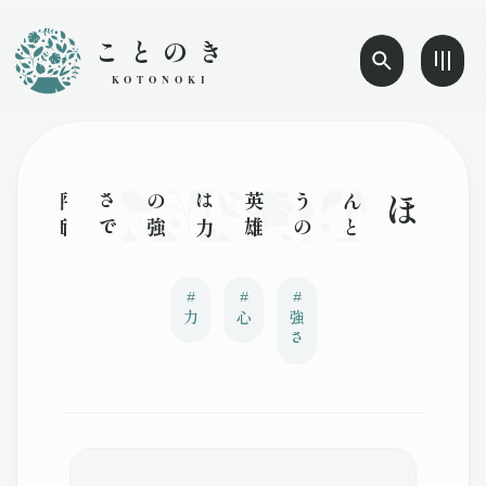
ことのき
KOTONOKI
ほん
と
う
の
英
雄
は
力
の
強
さ
で
評
価
さ
れ
る
の
で
は
ない
、
心
の
強
さ
で
評
価
さ
れ
る
の
#
#
#
力
心
強さ