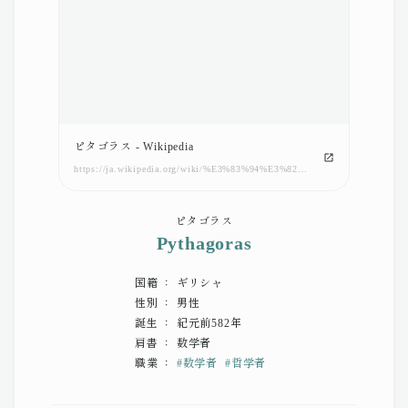
ピタゴラス - Wikipedia
https://ja.wikipedia.org/wiki/%E3%83%94%E3%82%BF%E3%82%B4%E3%83%A9%E3%82%B9
ピタゴラス
Pythagoras
国籍 ： ギリシャ
性別 ： 男性
誕生 ： 紀元前582年
肩書 ： 数学者
職業 ：
#
数学者
#
哲学者