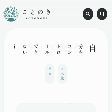
ことのき
KOTONOKI
自分
を
コ
ン
ト
ロ
ー
ル
で
き
な
い
者に
、
自
由
は
な
い
の
だ
#
#
自由
人生